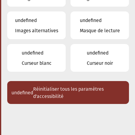
undefined
undefined
Images alternatives
Masque de lecture
11.01.2025
20:00
à
Conservatoire de Musique de la Ville
d'Esch/Alzette
undefined
undefined
Récital de piano Joseph
Curseur blanc
Curseur noir
Moog
Acheter des tickets
Réinitialiser tous les paramètres
undefined
d'accessibilité