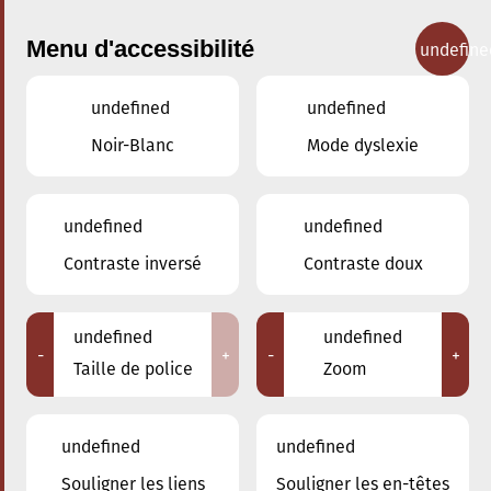
Menu d'accessibilité
undefine
undefined
undefined
Concerts
Noir-Blanc
Mode dyslexie
undefined
undefined
Contraste inversé
Contraste doux
undefined
undefined
-
+
-
+
Taille de police
Zoom
undefined
undefined
Souligner les liens
Souligner les en-têtes