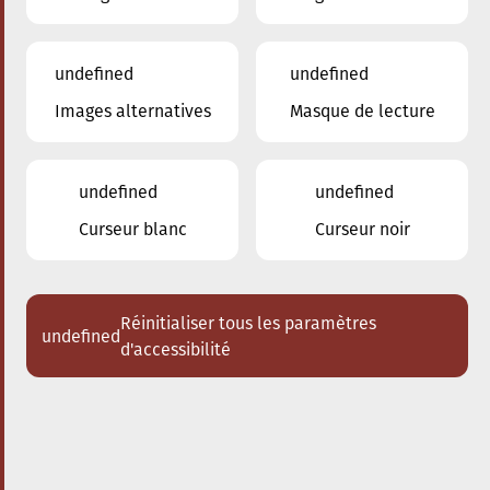
undefined
undefined
Images alternatives
Masque de lecture
02.03.2024
20:00
à
Conservatoire de Musique de la Ville
d'Esch/Alzette
undefined
undefined
Amarcord
Curseur blanc
Curseur noir
Acheter des tickets
Réinitialiser tous les paramètres
undefined
d'accessibilité