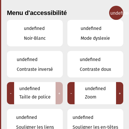
Menu d'accessibilité
undefine
undefined
undefined
Concerts
Noir-Blanc
Mode dyslexie
undefined
undefined
Contraste inversé
Contraste doux
undefined
undefined
-
+
-
+
Taille de police
Zoom
undefined
undefined
Souligner les liens
Souligner les en-têtes