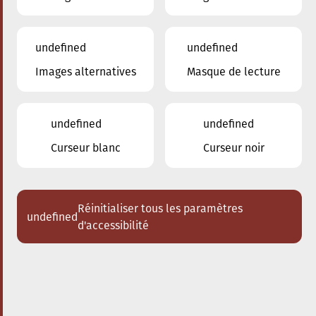
undefined
undefined
Images alternatives
Masque de lecture
28.09.2025
17:00
à
Conservatoire de Musique de la Ville
d'Esch/Alzette
undefined
undefined
Bach meets Bernstein
Curseur blanc
Curseur noir
Acheter des tickets
Réinitialiser tous les paramètres
undefined
d'accessibilité