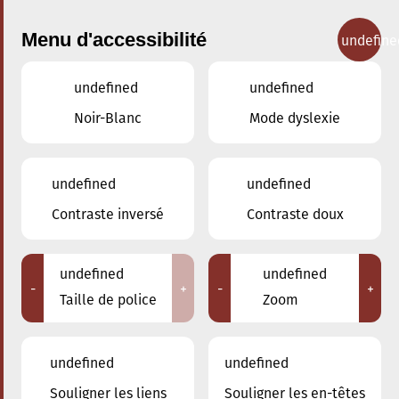
Menu d'accessibilité
undefine
undefined
undefined
Concerts
Noir-Blanc
Mode dyslexie
undefined
undefined
Contraste inversé
Contraste doux
undefined
undefined
-
+
-
+
Taille de police
Zoom
undefined
undefined
Souligner les liens
Souligner les en-têtes