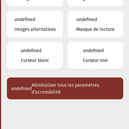
undefined
undefined
Images alternatives
Masque de lecture
11.01.2025
20:00
à
Conservatoire de Musique de la Ville
d'Esch/Alzette
undefined
undefined
Récital de piano Joseph
Curseur blanc
Curseur noir
Moog
Acheter des tickets
Réinitialiser tous les paramètres
undefined
d'accessibilité