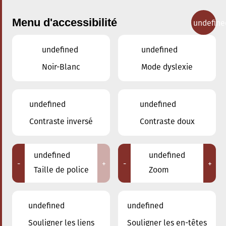
Menu d'accessibilité
undefine
undefined
undefined
Concerts
Noir-Blanc
Mode dyslexie
undefined
undefined
Contraste inversé
Contraste doux
undefined
undefined
-
+
-
+
Taille de police
Zoom
undefined
undefined
Souligner les liens
Souligner les en-têtes