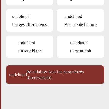
undefined
undefined
Images alternatives
Masque de lecture
24.01.2026
16:00
à
Conservatoire de Musique de la Ville
d'Esch/Alzette
undefined
undefined
Dem Stradivari säi Kaddo
Curseur blanc
Curseur noir
Schlappeconcert e Familljeconcert
Acheter des tickets
Réinitialiser tous les paramètres
undefined
d'accessibilité