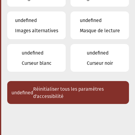
undefined
undefined
Images alternatives
Masque de lecture
13.03.2024
20:00
à
Conservatoire de Musique de la Ville
d'Esch/Alzette
undefined
undefined
Prix de la Musique -
Curseur blanc
Curseur noir
Rotary Club Esch-sur-
Alzette
Réinitialiser tous les paramètres
undefined
Acheter des tickets
d'accessibilité