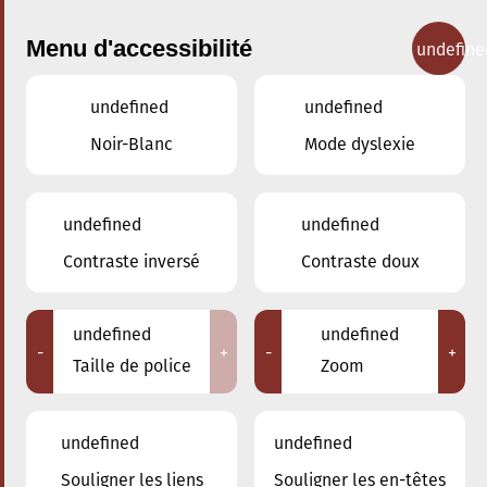
Menu d'accessibilité
undefine
undefined
undefined
Concerts
Noir-Blanc
Mode dyslexie
undefined
undefined
Contraste inversé
Contraste doux
undefined
undefined
-
+
-
+
Taille de police
Zoom
undefined
undefined
Adresse
Souligner les liens
Souligner les en-têtes