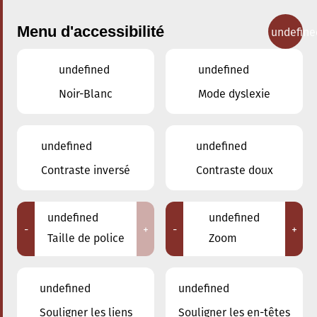
Menu d'accessibilité
undefine
undefined
undefined
Concerts
Noir-Blanc
Mode dyslexie
undefined
undefined
Contraste inversé
Contraste doux
undefined
undefined
-
+
-
+
Taille de police
Zoom
undefined
undefined
Adresse
Souligner les liens
Souligner les en-têtes