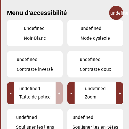
Menu d'accessibilité
undefine
undefined
undefined
Concerts
Noir-Blanc
Mode dyslexie
undefined
undefined
Contraste inversé
Contraste doux
undefined
undefined
-
+
-
+
Taille de police
Zoom
undefined
undefined
Adresse
Souligner les liens
Souligner les en-têtes