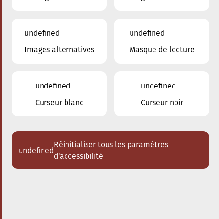
undefined
undefined
Images alternatives
Masque de lecture
20.09.2024
17:30
à
Conservatoire de Musique de la Ville
d'Esch/Alzette
undefined
undefined
The conscious City walk
Curseur blanc
Curseur noir
Réinitialiser tous les paramètres
undefined
d'accessibilité