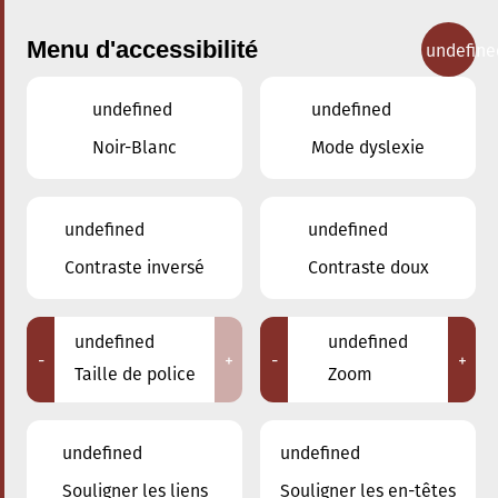
Menu d'accessibilité
undefine
undefined
undefined
Concerts
Noir-Blanc
Mode dyslexie
undefined
undefined
Contraste inversé
Contraste doux
undefined
undefined
-
+
-
+
Taille de police
Zoom
undefined
undefined
Adresse
Souligner les liens
Souligner les en-têtes