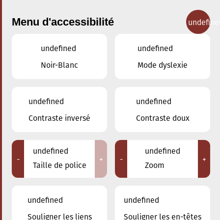
Menu d'accessibilité
undefine
undefined
undefined
Concerts
Noir-Blanc
Mode dyslexie
undefined
undefined
Contraste inversé
Contraste doux
undefined
undefined
-
+
-
+
Taille de police
Zoom
undefined
undefined
Adresse
Souligner les liens
Souligner les en-têtes