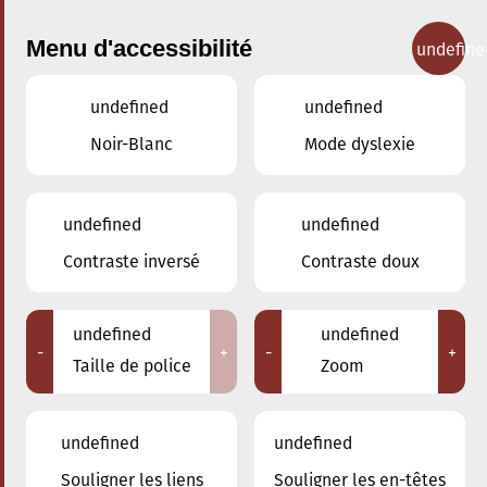
Menu d'accessibilité
undefine
undefined
undefined
Concerts
Noir-Blanc
Mode dyslexie
undefined
undefined
Contraste inversé
Contraste doux
undefined
undefined
-
+
-
+
Taille de police
Zoom
undefined
undefined
Adresse
Souligner les liens
Souligner les en-têtes