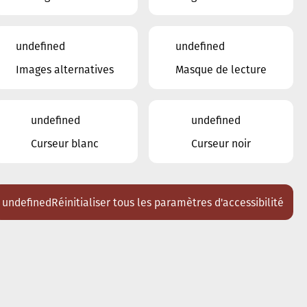
17
18
19
20
undefined
undefined
21
22
23
24
25
26
27
Images alternatives
Masque de lecture
28
29
30
31
1
2
3
4
5
6
undefined
undefined
Curseur blanc
Curseur noir
Lieux
Tous
Ariston
undefined
Réinitialiser tous les paramètres d'accessibilité
Brasserie Schmëdd Ellergronn
Conservatoire de Musique de la Ville
d'Esch/Alzette
Eglise décanale St. Joseph / Esch
Escher Theater - Esch-sur-Alzette
Maison des Arts et des Etudiants
Restaurant FeVi Bosque