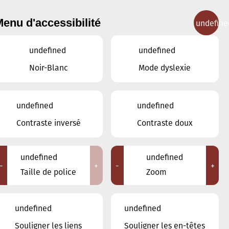
enu d'accessibilité
undefine
IGNEMENT MUSICAL
CONCERTS
CONTACT
undefined
undefined
Noir-Blanc
Mode dyslexie
undefined
undefined
MARS
FÉVRIER
AVRIL
Contraste inversé
Contraste doux
LUN
MAR
MER
JEU
VEN
SAM
DIM
undefined
undefined
-
+
-
+
24
25
26
27
28
1
2
Taille de police
Zoom
3
4
5
6
7
8
9
undefined
undefined
10
11
12
13
14
15
16
Souligner les liens
Souligner les en-têtes