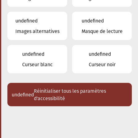
undefined
undefined
Images alternatives
Masque de lecture
12.03.2025
20:00
à
Conservatoire de Musique de la Ville
d'Esch/Alzette
undefined
undefined
Prix de la Musique –
Curseur blanc
Curseur noir
Rotary Club Esch-sur-
Alzette
Réinitialiser tous les paramètres
undefined
Acheter des tickets
d'accessibilité