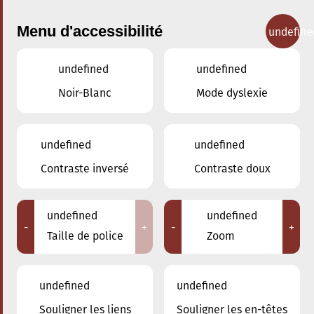
Menu d'accessibilité
undefine
undefined
undefined
Concerts
Noir-Blanc
Mode dyslexie
undefined
undefined
Contraste inversé
Contraste doux
undefined
undefined
-
+
-
+
Taille de police
Zoom
undefined
undefined
Adresse
Souligner les liens
Souligner les en-têtes