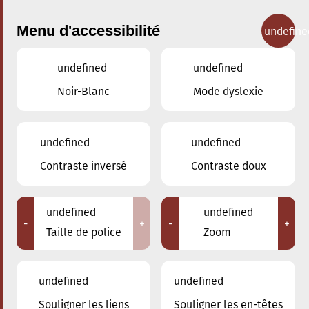
Menu d'accessibilité
undefine
undefined
undefined
Concerts
Noir-Blanc
Mode dyslexie
undefined
undefined
Contraste inversé
Contraste doux
undefined
undefined
-
+
-
+
Taille de police
Zoom
undefined
undefined
Adresse
Souligner les liens
Souligner les en-têtes