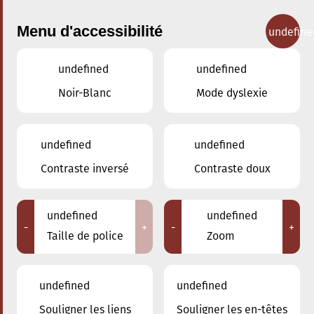
Menu d'accessibilité
undefine
undefined
undefined
Concerts
Noir-Blanc
Mode dyslexie
undefined
undefined
Contraste inversé
Contraste doux
undefined
undefined
-
+
-
+
Taille de police
Zoom
undefined
undefined
Adresse
Souligner les liens
Souligner les en-têtes