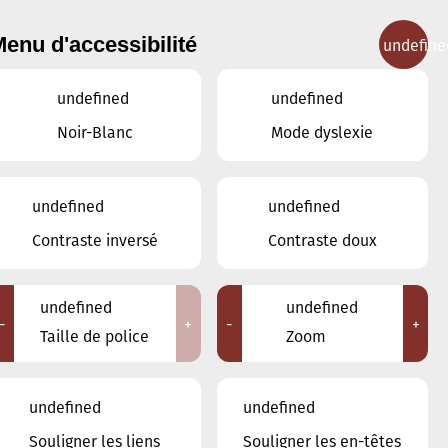
enu d'accessibilité
undefine
IGNEMENT MUSICAL
CONCERTS
CONTACT
undefined
undefined
Noir-Blanc
Mode dyslexie
Lieux
undefined
undefined
Tous
Contraste inversé
Contraste doux
Ariston
Brasserie Schmëdd Ellergronn
Conservatoire de Musique de la Ville
undefined
undefined
d'Esch/Alzette
-
+
-
+
Taille de police
Zoom
Eglise décanale St. Joseph / Esch
Escher Theater - Esch-sur-Alzette
Maison des Arts et des Etudiants
undefined
undefined
Restaurant FeVi Bosque
Souligner les liens
Souligner les en-têtes