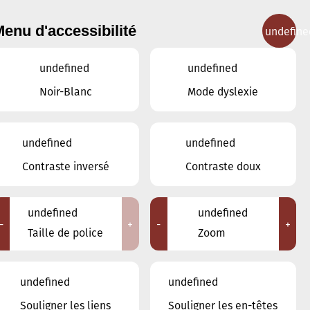
enu d'accessibilité
undefine
IGNEMENT MUSICAL
CONCERTS
CONTACT
undefined
undefined
Noir-Blanc
Mode dyslexie
undefined
undefined
JANVIER
DÉCEMBRE
Contraste inversé
Contraste doux
FÉVRIER
undefined
undefined
LUN
MAR
MER
JEU
VEN
SAM
DIM
-
+
-
+
Taille de police
Zoom
29
30
31
1
2
3
4
undefined
undefined
5
6
7
8
9
10
11
Souligner les liens
Souligner les en-têtes