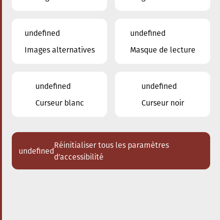
undefined
undefined
Images alternatives
Masque de lecture
24.01.2026
16:00
à
Conservatoire de Musique de la Ville
d'Esch/Alzette
undefined
undefined
Dem Stradivari säi Kaddo
Curseur blanc
Curseur noir
Schlappeconcert e Familljeconcert
Acheter des tickets
Réinitialiser tous les paramètres
undefined
d'accessibilité