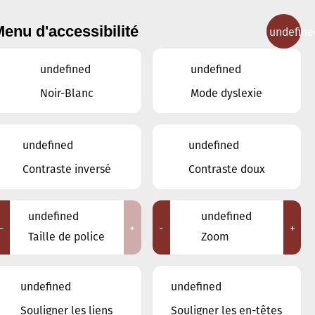
enu d'accessibilité
undefine
IGNEMENT MUSICAL
CONCERTS
CONTACT
undefined
undefined
Noir-Blanc
Mode dyslexie
undefined
undefined
MAI
AVRIL
JUIN
Contraste inversé
Contraste doux
LUN
MAR
MER
JEU
VEN
SAM
DIM
undefined
undefined
-
+
-
+
27
28
29
30
1
2
3
Taille de police
Zoom
4
5
6
7
8
9
10
undefined
undefined
11
12
13
14
15
16
17
Souligner les liens
Souligner les en-têtes