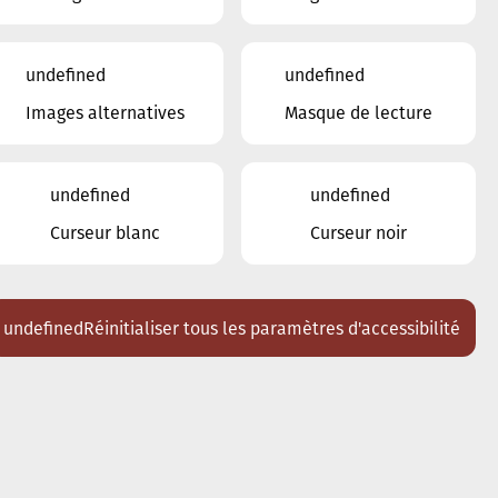
18
19
20
21
undefined
undefined
22
23
24
25
26
27
28
Images alternatives
Masque de lecture
29
30
31
1
2
3
4
5
6
7
undefined
undefined
Curseur blanc
Curseur noir
Lieux
Tous
Ariston
undefined
Réinitialiser tous les paramètres d'accessibilité
Brasserie Schmëdd Ellergronn
Conservatoire de Musique de la Ville
d'Esch/Alzette
Eglise décanale St. Joseph / Esch
Escher Theater - Esch-sur-Alzette
Maison des Arts et des Etudiants
Restaurant FeVi Bosque