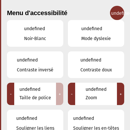
Menu d'accessibilité
undefine
undefined
undefined
Concerts
Noir-Blanc
Mode dyslexie
undefined
undefined
Contraste inversé
Contraste doux
undefined
undefined
-
+
-
+
Taille de police
Zoom
undefined
undefined
Souligner les liens
Souligner les en-têtes