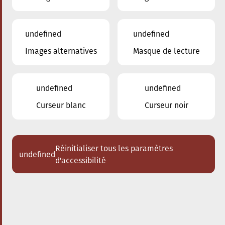
undefined
undefined
Images alternatives
Masque de lecture
13.05.2026
20:00
à
Conservatoire de Musique de la Ville
d'Esch/Alzette
undefined
undefined
Flamenco Festival Esch
Curseur blanc
Curseur noir
Niño Josele
Acheter des tickets
Réinitialiser tous les paramètres
undefined
d'accessibilité