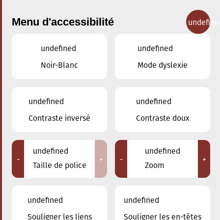
Menu d'accessibilité
undefine
undefined
undefined
Concerts
Noir-Blanc
Mode dyslexie
undefined
undefined
Contraste inversé
Contraste doux
undefined
undefined
-
+
-
+
Taille de police
Zoom
undefined
undefined
Souligner les liens
Souligner les en-têtes