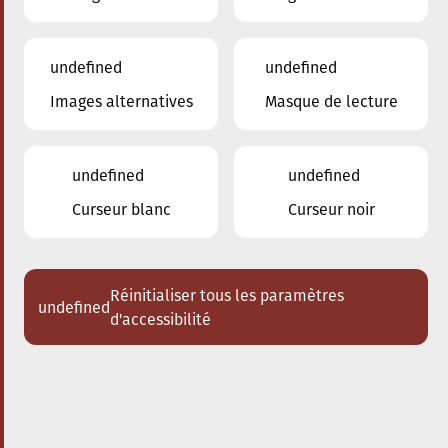
undefined
undefined
Images alternatives
Masque de lecture
13.05.2026
20:00
à
Conservatoire de Musique de la Ville
d'Esch/Alzette
undefined
undefined
Flamenco Festival Esch
Curseur blanc
Curseur noir
Niño Josele
Acheter des tickets
Réinitialiser tous les paramètres
undefined
d'accessibilité