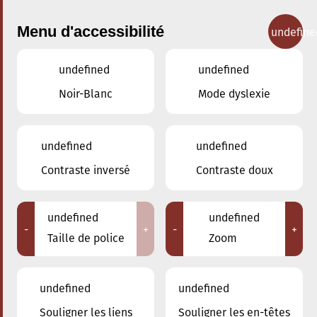
Menu d'accessibilité
undefine
undefined
undefined
Concerts
Noir-Blanc
Mode dyslexie
undefined
undefined
Contraste inversé
Contraste doux
undefined
undefined
-
+
-
+
Taille de police
Zoom
undefined
undefined
Souligner les liens
Souligner les en-têtes