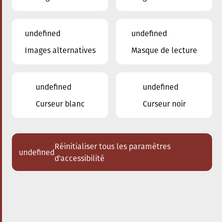
undefined
undefined
Images alternatives
Masque de lecture
13.05.2026
20:00
à
Conservatoire de Musique de la Ville
d'Esch/Alzette
undefined
undefined
Flamenco Festival Esch
Curseur blanc
Curseur noir
Niño Josele
Acheter des tickets
Réinitialiser tous les paramètres
undefined
d'accessibilité