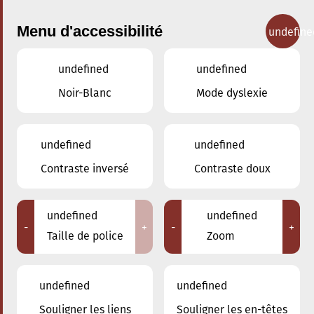
Menu d'accessibilité
undefine
undefined
undefined
Concerts
Noir-Blanc
Mode dyslexie
undefined
undefined
Contraste inversé
Contraste doux
undefined
undefined
-
+
-
+
Taille de police
Zoom
undefined
undefined
Adresse
Souligner les liens
Souligner les en-têtes