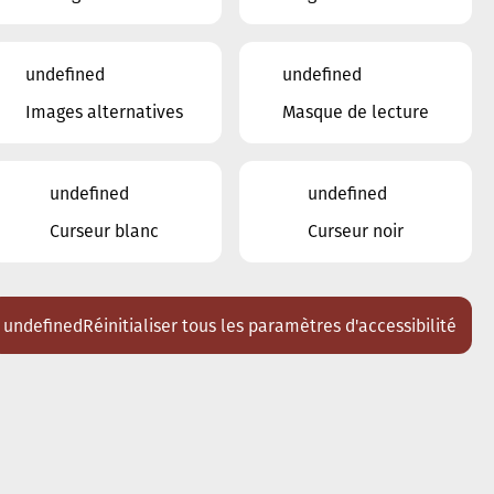
16
undefined
undefined
17
18
19
20
21
22
23
Images alternatives
Masque de lecture
24
25
26
27
28
29
30
1
2
3
4
5
6
undefined
undefined
Curseur blanc
Curseur noir
Lieux
Tous
Ariston
undefined
Réinitialiser tous les paramètres d'accessibilité
Brasserie Schmëdd Ellergronn
Conservatoire de Musique de la Ville
d'Esch/Alzette
Eglise décanale St. Joseph / Esch
Escher Theater - Esch-sur-Alzette
Maison des Arts et des Etudiants
Restaurant FeVi Bosque