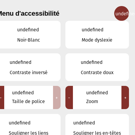
enu d'accessibilité
undefine
IGNEMENT MUSICAL
CONCERTS
CONTACT
undefined
undefined
Noir-Blanc
Mode dyslexie
undefined
undefined
JUIN
MAI
JUILLET
Contraste inversé
Contraste doux
LUN
MAR
MER
JEU
VEN
SAM
DIM
undefined
undefined
-
+
-
+
26
27
28
29
30
31
1
Taille de police
Zoom
2
3
4
5
6
7
8
undefined
undefined
9
10
11
12
13
14
15
Souligner les liens
Souligner les en-têtes