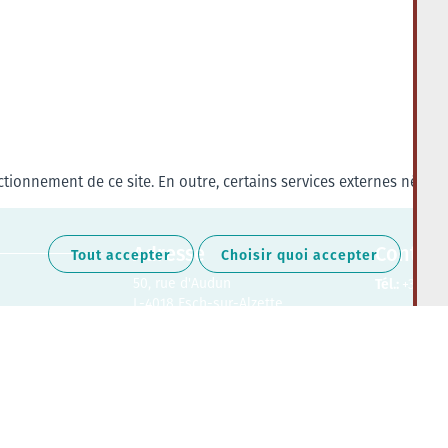
tionnement de ce site. En outre, certains services externes nécess
Adresse
Contact
Tout accepter
Choisir quoi accepter
50, rue d'Audun
Tél.:
+352 27
L-4018 Esch-sur-Alzette
Retrouvez-nous sur les médias soc