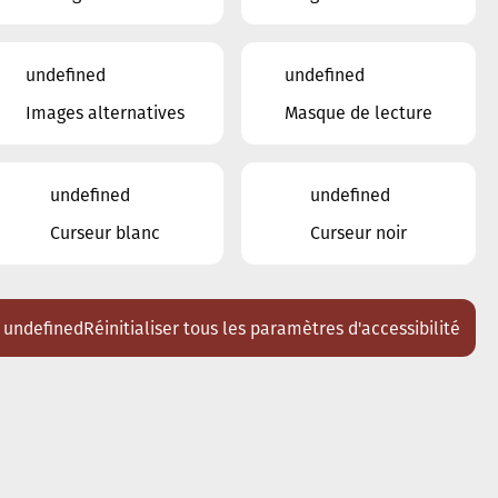
22
23
24
25
26
27
28
undefined
undefined
29
30
1
2
3
4
5
Images alternatives
Masque de lecture
Lieux
Tous
undefined
undefined
Ariston
Curseur blanc
Curseur noir
Brasserie Schmëdd Ellergronn
Conservatoire de Musique de la Ville
d'Esch/Alzette
Eglise décanale St. Joseph / Esch
undefined
Réinitialiser tous les paramètres d'accessibilité
Escher Theater - Esch-sur-Alzette
Maison des Arts et des Etudiants
Restaurant FeVi Bosque