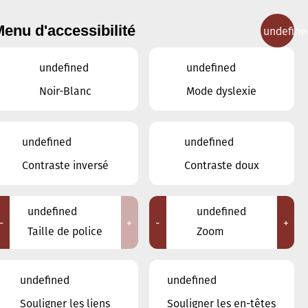
enu d'accessibilité
undefine
IGNEMENT MUSICAL
CONCERTS
CONTACT
undefined
undefined
Noir-Blanc
Mode dyslexie
undefined
undefined
JUIN
MAI
JUILLET
Contraste inversé
Contraste doux
LUN
MAR
MER
JEU
VEN
SAM
DIM
undefined
undefined
-
+
-
+
1
2
3
4
5
6
7
Taille de police
Zoom
8
9
10
11
12
13
14
undefined
undefined
15
16
17
18
19
20
21
Souligner les liens
Souligner les en-têtes