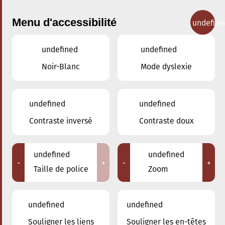
Menu d'accessibilité
undefine
undefined
undefined
Concerts
Noir-Blanc
Mode dyslexie
undefined
undefined
Contraste inversé
Contraste doux
undefined
undefined
-
+
-
+
Taille de police
Zoom
undefined
undefined
Adresse
Souligner les liens
Souligner les en-têtes