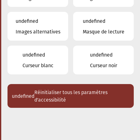
undefined
undefined
Images alternatives
Masque de lecture
24.01.2026
16:00
à
Conservatoire de Musique de la Ville
d'Esch/Alzette
undefined
undefined
Dem Stradivari säi Kaddo
Curseur blanc
Curseur noir
Schlappeconcert e Familljeconcert
Acheter des tickets
Réinitialiser tous les paramètres
undefined
d'accessibilité