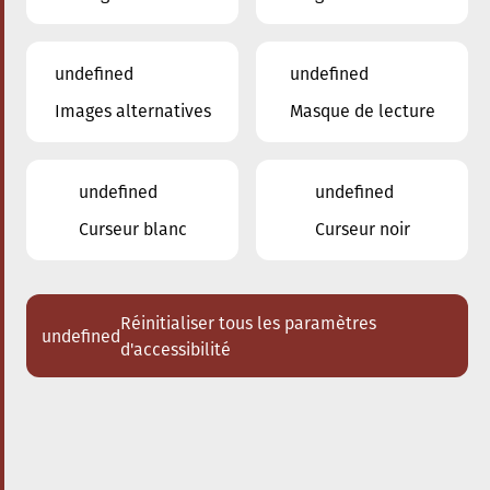
undefined
undefined
Images alternatives
Masque de lecture
16.10.2024
19:00
à
Conservatoire de Musique de la Ville
d'Esch/Alzette
undefined
undefined
Spectacle des classes de
Curseur blanc
Curseur noir
diction – Concert «
L’histoire du soldat »
Réinitialiser tous les paramètres
undefined
Acheter des tickets
d'accessibilité