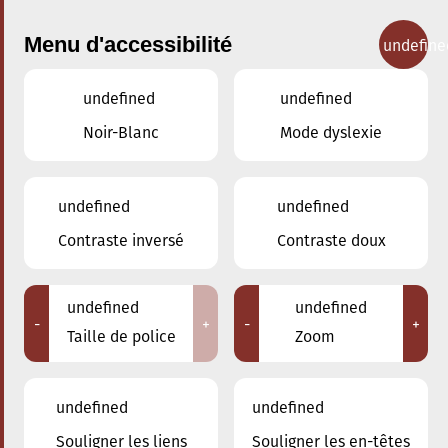
Menu d'accessibilité
undefine
undefined
undefined
Concerts
Noir-Blanc
Mode dyslexie
undefined
undefined
Contraste inversé
Contraste doux
undefined
undefined
-
+
-
+
Taille de police
Zoom
undefined
undefined
Souligner les liens
Souligner les en-têtes