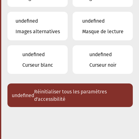
undefined
undefined
Images alternatives
Masque de lecture
16.10.2024
19:00
à
Conservatoire de Musique de la Ville
d'Esch/Alzette
undefined
undefined
Spectacle des classes de
Curseur blanc
Curseur noir
diction – Concert «
L’histoire du soldat »
Réinitialiser tous les paramètres
undefined
Acheter des tickets
d'accessibilité