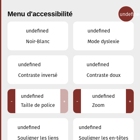
Menu d'accessibilité
undefine
undefined
undefined
Concerts
Noir-Blanc
Mode dyslexie
undefined
undefined
Contraste inversé
Contraste doux
undefined
undefined
-
+
-
+
Taille de police
Zoom
undefined
undefined
Souligner les liens
Souligner les en-têtes