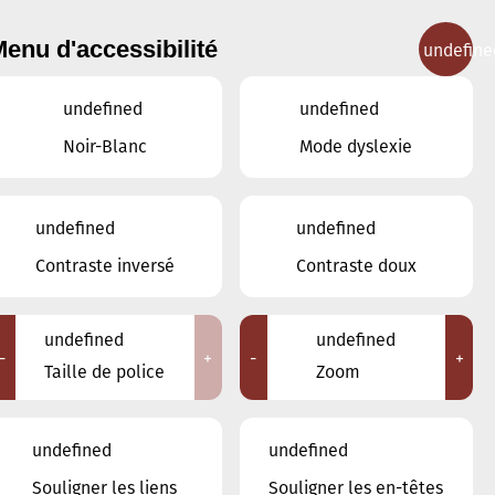
enu d'accessibilité
undefine
IGNEMENT MUSICAL
CONCERTS
CONTACT
undefined
undefined
Noir-Blanc
Mode dyslexie
Lieux
undefined
undefined
Tous
Contraste inversé
Contraste doux
Ariston
Brasserie Schmëdd Ellergronn
Conservatoire de Musique de la Ville
undefined
undefined
d'Esch/Alzette
-
+
-
+
Taille de police
Zoom
Eglise décanale St. Joseph / Esch
Escher Theater - Esch-sur-Alzette
Maison des Arts et des Etudiants
undefined
undefined
Restaurant FeVi Bosque
Souligner les liens
Souligner les en-têtes