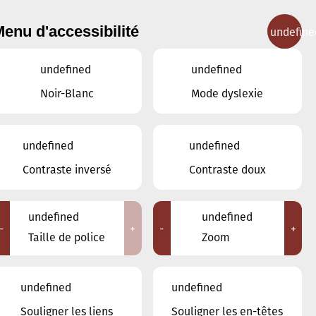
enu d'accessibilité
undefine
IGNEMENT MUSICAL
CONCERTS
CONTACT
undefined
undefined
Noir-Blanc
Mode dyslexie
undefined
undefined
OCTOBRE
SEPTEMBRE
Contraste inversé
Contraste doux
NOVEMBRE
undefined
undefined
LUN
MAR
MER
JEU
VEN
SAM
DIM
-
+
-
+
Taille de police
Zoom
29
30
1
2
3
4
5
undefined
undefined
6
7
8
9
10
11
12
Souligner les liens
Souligner les en-têtes