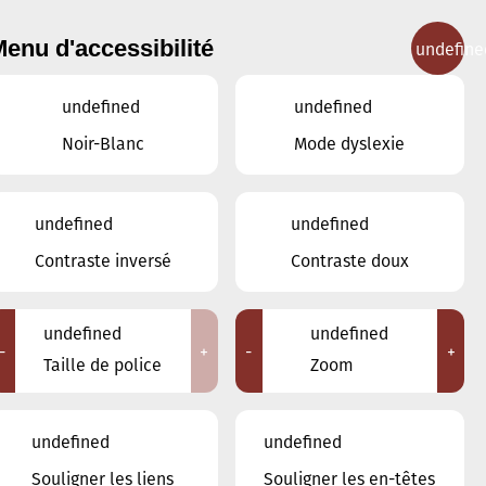
enu d'accessibilité
undefine
IGNEMENT MUSICAL
CONCERTS
CONTACT
undefined
undefined
Noir-Blanc
Mode dyslexie
undefined
undefined
MAI
AVRIL
JUIN
Contraste inversé
Contraste doux
LUN
MAR
MER
JEU
VEN
SAM
DIM
undefined
undefined
-
+
-
+
28
29
30
1
2
3
4
Taille de police
Zoom
5
6
7
8
9
10
11
undefined
undefined
12
13
14
15
16
17
18
Souligner les liens
Souligner les en-têtes