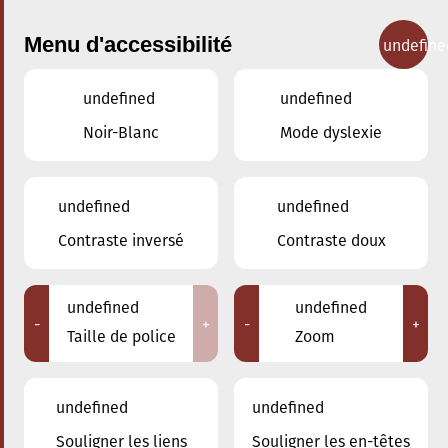
Menu d'accessibilité
undefine
undefined
undefined
Concerts
Noir-Blanc
Mode dyslexie
undefined
undefined
Contraste inversé
Contraste doux
undefined
undefined
-
+
-
+
Taille de police
Zoom
undefined
undefined
Adresse
Souligner les liens
Souligner les en-têtes