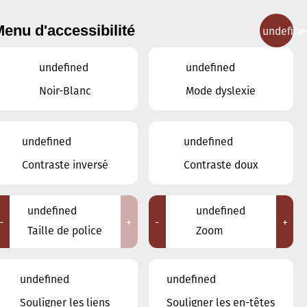
enu d'accessibilité
undefine
IGNEMENT MUSICAL
CONCERTS
CONTACT
undefined
undefined
Noir-Blanc
Mode dyslexie
undefined
undefined
JUIN
MAI
JUILLET
Contraste inversé
Contraste doux
LUN
MAR
MER
JEU
VEN
SAM
DIM
undefined
undefined
-
+
-
+
1
2
3
4
5
6
7
Taille de police
Zoom
8
9
10
11
12
13
14
undefined
undefined
15
16
17
18
19
20
21
Souligner les liens
Souligner les en-têtes