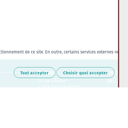
tionnement de ce site. En outre, certains services externes nécess
Adresse
Contact
Tout accepter
Choisir quoi accepter
50, rue d'Audun
Tél.:
+352 27
L-4018 Esch-sur-Alzette
Retrouvez-nous sur les médias soc