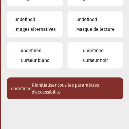
undefined
undefined
Images alternatives
Masque de lecture
28.09.2025
17:00
à
Conservatoire de Musique de la Ville
d'Esch/Alzette
undefined
undefined
Bach meets Bernstein
Curseur blanc
Curseur noir
Acheter des tickets
Réinitialiser tous les paramètres
undefined
d'accessibilité