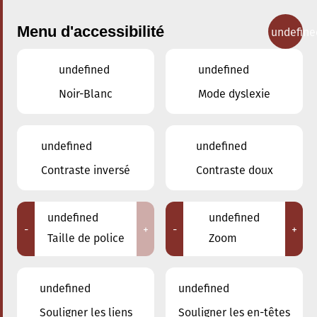
Menu d'accessibilité
undefine
undefined
undefined
Concerts
Noir-Blanc
Mode dyslexie
undefined
undefined
Contraste inversé
Contraste doux
undefined
undefined
-
+
-
+
Taille de police
Zoom
undefined
undefined
Souligner les liens
Souligner les en-têtes