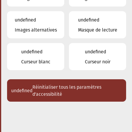
undefined
undefined
Images alternatives
Masque de lecture
25.01.2025
16:00
à
Conservatoire de Musique de la Ville
d'Esch/Alzette
undefined
undefined
Schlappeconcert - e
Curseur blanc
Curseur noir
Familljeconcert
De Kinnek, deen net frou war mat
der Musek
Réinitialiser tous les paramètres
undefined
d'accessibilité
Acheter des tickets