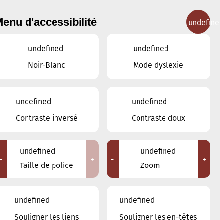
enu d'accessibilité
undefine
IGNEMENT MUSICAL
CONCERTS
CONTACT
undefined
undefined
Noir-Blanc
Mode dyslexie
undefined
undefined
MARS
FÉVRIER
AVRIL
Contraste inversé
Contraste doux
LUN
MAR
MER
JEU
VEN
SAM
DIM
undefined
undefined
-
+
-
+
24
25
26
27
28
1
2
Taille de police
Zoom
3
4
5
6
7
8
9
undefined
undefined
10
11
12
13
14
15
16
Souligner les liens
Souligner les en-têtes