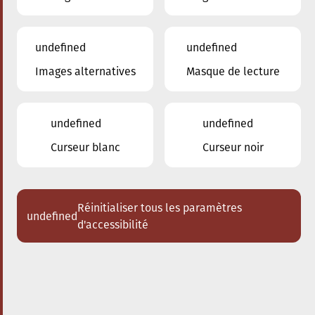
undefined
undefined
Images alternatives
Masque de lecture
16.05.2026
20:00
à
Conservatoire de Musique de la Ville
d'Esch/Alzette
undefined
undefined
Percussion in Concert
Curseur blanc
Curseur noir
Acheter des tickets
Réinitialiser tous les paramètres
undefined
d'accessibilité