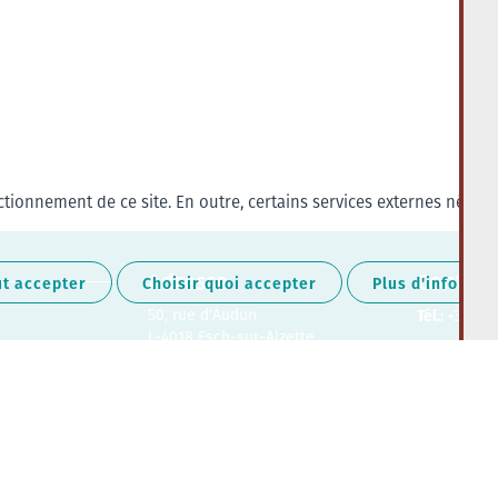
tionnement de ce site. En outre, certains services externes nécess
Adresse
Contact
ut accepter
Choisir quoi accepter
Plus d'informat
50, rue d'Audun
Tél.:
+352 27
L-4018 Esch-sur-Alzette
Retrouvez-nous sur les médias soc