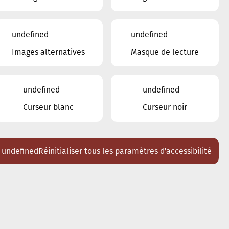
18
undefined
undefined
19
20
21
22
23
24
25
Images alternatives
Masque de lecture
26
27
28
29
30
31
1
2
3
4
5
6
7
undefined
undefined
Curseur blanc
Curseur noir
Lieux
Tous
Ariston
undefined
Réinitialiser tous les paramètres d'accessibilité
Brasserie Schmëdd Ellergronn
Conservatoire de Musique de la Ville
d'Esch/Alzette
Eglise décanale St. Joseph / Esch
Escher Theater - Esch-sur-Alzette
Maison des Arts et des Etudiants
Restaurant FeVi Bosque