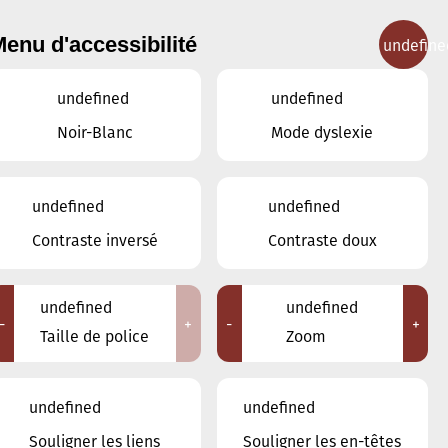
enu d'accessibilité
undefine
IGNEMENT MUSICAL
CONCERTS
CONTACT
undefined
undefined
Noir-Blanc
Mode dyslexie
undefined
undefined
MAI
AVRIL
JUIN
Contraste inversé
Contraste doux
LUN
MAR
MER
JEU
VEN
SAM
DIM
undefined
undefined
-
+
-
+
27
28
29
30
1
2
3
Taille de police
Zoom
4
5
6
7
8
9
10
undefined
undefined
11
12
13
14
15
16
17
Souligner les liens
Souligner les en-têtes