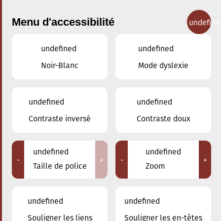
Menu d'accessibilité
undefine
undefined
undefined
Concerts
Noir-Blanc
Mode dyslexie
undefined
undefined
Contraste inversé
Contraste doux
undefined
undefined
-
+
-
+
Taille de police
Zoom
undefined
undefined
Adresse
Souligner les liens
Souligner les en-têtes