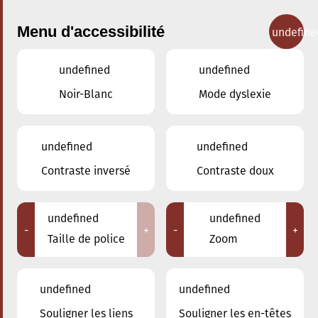
Menu d'accessibilité
undefine
undefined
undefined
Concerts
Noir-Blanc
Mode dyslexie
undefined
undefined
Contraste inversé
Contraste doux
undefined
undefined
-
+
-
+
Taille de police
Zoom
undefined
undefined
Adresse
Souligner les liens
Souligner les en-têtes