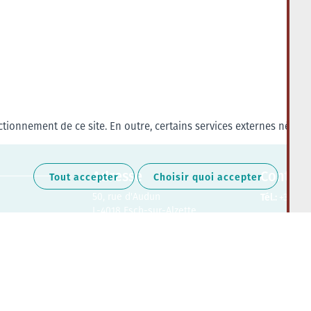
tionnement de ce site. En outre, certains services externes nécess
Adresse
Contact
Tout accepter
Choisir quoi accepter
50, rue d'Audun
Tél.:
+352 27
L-4018 Esch-sur-Alzette
Retrouvez-nous sur les médias soc