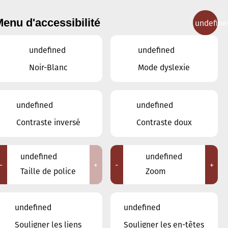
enu d'accessibilité
undefine
IGNEMENT MUSICAL
CONCERTS
CONTACT
undefined
undefined
Noir-Blanc
Mode dyslexie
undefined
undefined
JUILLET
JUIN
AOÛT
Contraste inversé
Contraste doux
LUN
MAR
MER
JEU
VEN
SAM
DIM
undefined
undefined
-
+
-
+
29
30
1
2
3
4
5
Taille de police
Zoom
6
7
8
9
10
11
12
undefined
undefined
13
14
15
16
17
18
19
Souligner les liens
Souligner les en-têtes