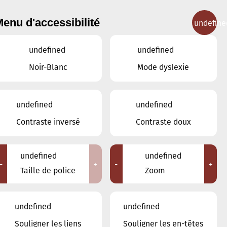
enu d'accessibilité
undefine
IGNEMENT MUSICAL
CONCERTS
CONTACT
undefined
undefined
Noir-Blanc
Mode dyslexie
undefined
undefined
JANVIER
DÉCEMBRE
Contraste inversé
Contraste doux
FÉVRIER
undefined
undefined
LUN
MAR
MER
JEU
VEN
SAM
DIM
-
+
-
+
Taille de police
Zoom
29
30
31
1
2
3
4
undefined
undefined
5
6
7
8
9
10
11
Souligner les liens
Souligner les en-têtes