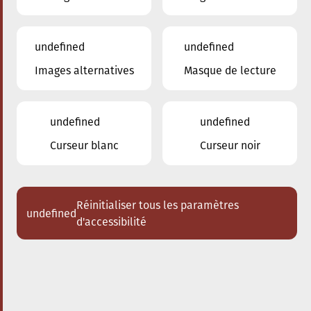
undefined
undefined
Images alternatives
Masque de lecture
24.01.2026
16:00
à
Conservatoire de Musique de la Ville
d'Esch/Alzette
undefined
undefined
Dem Stradivari säi Kaddo
Curseur blanc
Curseur noir
Schlappeconcert e Familljeconcert
Acheter des tickets
Réinitialiser tous les paramètres
undefined
d'accessibilité