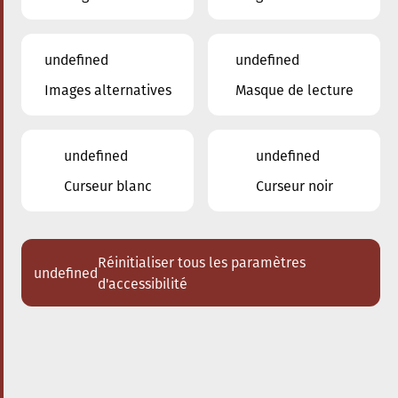
undefined
undefined
Images alternatives
Masque de lecture
24.01.2026
16:00
à
Conservatoire de Musique de la Ville
d'Esch/Alzette
undefined
undefined
Dem Stradivari säi Kaddo
Curseur blanc
Curseur noir
Schlappeconcert e Familljeconcert
Acheter des tickets
Réinitialiser tous les paramètres
undefined
d'accessibilité