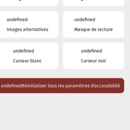
17
18
19
20
21
22
23
undefined
undefined
24
25
26
27
28
29
Images alternatives
Masque de lecture
30
31
1
2
3
4
5
6
undefined
undefined
Curseur blanc
Curseur noir
Lieux
Tous
Ariston
undefined
Réinitialiser tous les paramètres d'accessibilité
Brasserie Schmëdd Ellergronn
Conservatoire de Musique de la Ville
d'Esch/Alzette
Eglise décanale St. Joseph / Esch
Escher Theater - Esch-sur-Alzette
Maison des Arts et des Etudiants
Restaurant FeVi Bosque