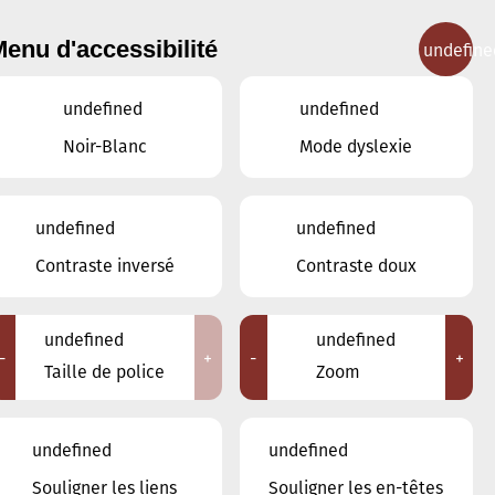
enu d'accessibilité
undefine
IGNEMENT MUSICAL
CONCERTS
CONTACT
undefined
undefined
Noir-Blanc
Mode dyslexie
undefined
undefined
MARS
FÉVRIER
AVRIL
Contraste inversé
Contraste doux
LUN
MAR
MER
JEU
VEN
SAM
DIM
undefined
undefined
-
+
-
+
24
25
26
27
28
1
2
Taille de police
Zoom
3
4
5
6
7
8
9
undefined
undefined
10
11
12
13
14
15
16
Souligner les liens
Souligner les en-têtes