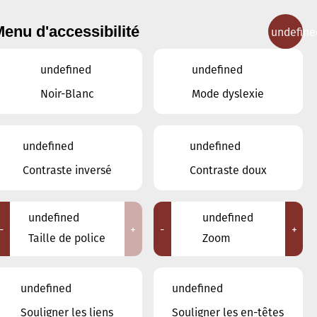
enu d'accessibilité
undefine
IGNEMENT MUSICAL
CONCERTS
CONTACT
undefined
undefined
Noir-Blanc
Mode dyslexie
undefined
undefined
JUIN
MAI
JUILLET
Contraste inversé
Contraste doux
LUN
MAR
MER
JEU
VEN
SAM
DIM
undefined
undefined
-
+
-
+
1
2
3
4
5
6
7
Taille de police
Zoom
8
9
10
11
12
13
14
undefined
undefined
15
16
17
18
19
20
21
Souligner les liens
Souligner les en-têtes