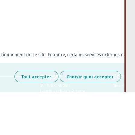
tionnement de ce site. En outre, certains services externes nécess
Adresse
Contact
Tout accepter
Choisir quoi accepter
50, rue d'Audun
Tél.:
+352 27
L-4018 Esch-sur-Alzette
Retrouvez-nous sur les médias soc